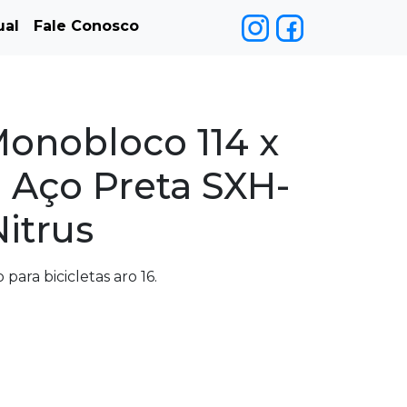
ual
Fale Conosco
Monobloco 114 x
Aço Preta SXH-
itrus
ara bicicletas aro 16.