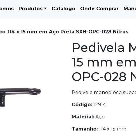
omos
Produtos
Catálogo
Onde Comprar
Man
co 114 x 15 mm em Aço Preta SXH-OPC-028 Nitrus
Pedivela 
15 mm em 
OPC-028 N
Pedivela monobloco sueco p
Código:
12914
Material:
Aço
Tamanho:
114 x 15 mm