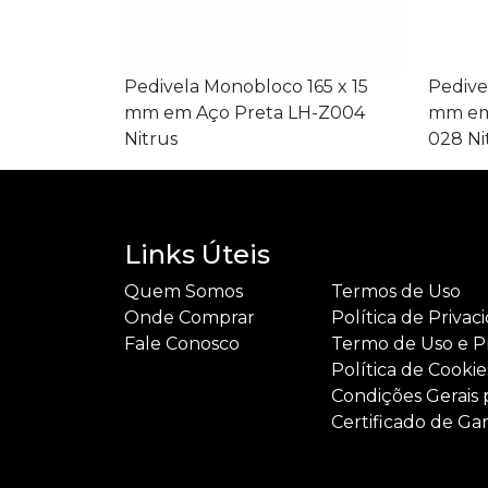
Pedivela Monobloco 165 x 15
Pedive
mm em Aço Preta LH-Z004
mm em
Nitrus
028 Ni
Links Úteis
Quem Somos
Termos de Uso
Onde Comprar
Política de Privac
Fale Conosco
Termo de Uso e P
Política de Cookie
Condições Gerais 
Certificado de Gar