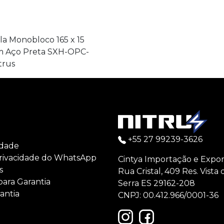
la Monobloco 165 x 15
 Aço Preta SXH-OPC-
trus
+55 27 99239-3626
idade
rivacidade do WhatsApp
Cintya Importação e Expor
s
Rua Cristal, 409 Res. Vista
para Garantia
Serra ES 29162-208
antia
CNPJ: 00.412.966/0001-36